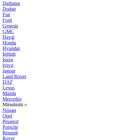
Daihatsu
Dodge
Fiat
Ford
Genesis
GMC
Haval
Honda
Hyundai
Infiniti
Isuzu
Iveco
Jaguar
Land Rover
DAF
Lexus
Mazda
Mercedes
Mitsubishi
Nissan
Opel
Peugeot
Porsche
Renault
Rover