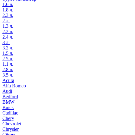
1.6 л.
1.8 л.
2.3 л.
2 л.
1.3 л.
2.2 л.
2.4 л.
3 л.
3.2 л.
1.5 л.
2.5 л.
1.1 л.
2.8 л.
3.5 л.
Acura
Alfa Romeo
Audi
Bedford
BMW
Buick
Cadillac
Chery
Chevrolet
Chrysler
Citroen