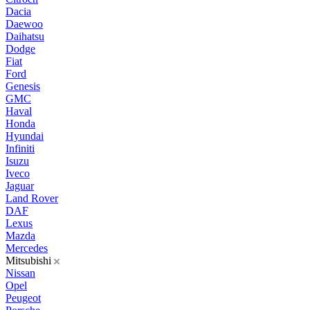
Dacia
Daewoo
Daihatsu
Dodge
Fiat
Ford
Genesis
GMC
Haval
Honda
Hyundai
Infiniti
Isuzu
Iveco
Jaguar
Land Rover
DAF
Lexus
Mazda
Mercedes
Mitsubishi
Nissan
Opel
Peugeot