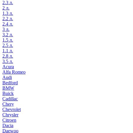
2.3 л.
2 л.
1.3 л.
2.2 л.
2.4 л.
3 л.
3.2 л.
1.5 л.
2.5 л.
1.1 л.
2.8 л.
3.5 л.
Acura
Alfa Romeo
Audi
Bedford
BMW
Buick
Cadillac
Chery
Chevrolet
Chrysler
Citroen
Dacia
Daewoo