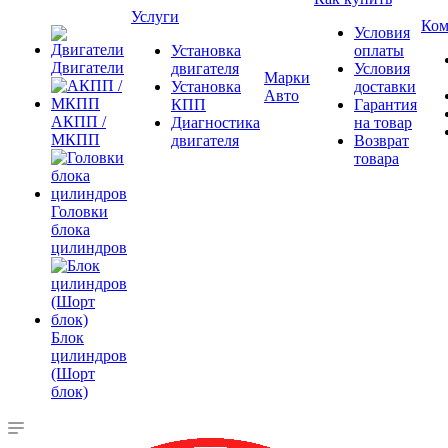
Услуги
Ком
Условия
Установка
оплаты
Двигатели
двигателя
Условия
Марки
Установка
доставки
Авто
КПП
Гарантия
АКПП /
Диагностика
на товар
МКПП
двигателя
Возврат
товара
Головки
блока
цилиндров
Блок
цилиндров
(Шорт
блок)