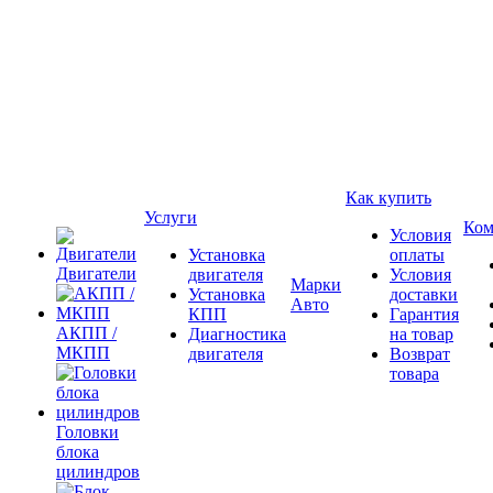
Как купить
Услуги
Ком
Условия
Установка
оплаты
Двигатели
двигателя
Условия
Марки
Установка
доставки
Авто
КПП
Гарантия
АКПП /
Диагностика
на товар
МКПП
двигателя
Возврат
товара
Головки
блока
цилиндров