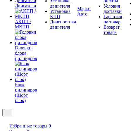
Установка
оплаты
Двигатели
двигателя
Условия
Марки
Установка
доставки
Авто
КПП
Гарантия
АКПП /
Диагностика
на товар
МКПП
двигателя
Возврат
товара
Головки
блока
цилиндров
Блок
цилиндров
(Шорт
блок)
Избранные товары
0