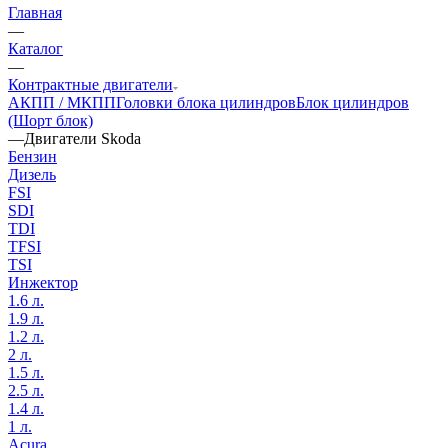
Главная
—
Каталог
—
Контрактные двигатели
АКПП / МКПП
Головки блока цилиндров
Блок цилиндров
(Шорт блок)
—
Двигатели Skoda
Бензин
Дизель
FSI
SDI
TDI
TFSI
TSI
Инжектор
1.6 л.
1.9 л.
1.2 л.
2 л.
1.5 л.
2.5 л.
1.4 л.
1 л.
Acura