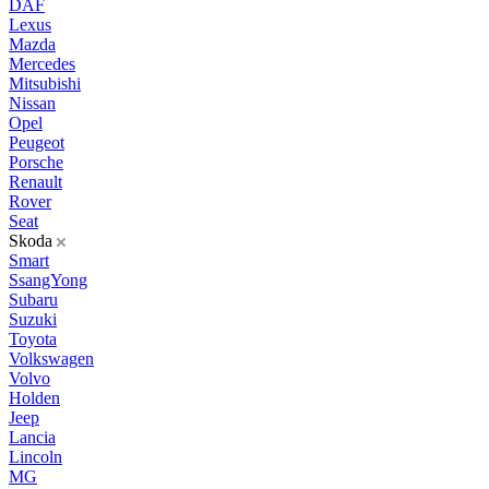
DAF
Lexus
Mazda
Mercedes
Mitsubishi
Nissan
Opel
Peugeot
Porsche
Renault
Rover
Seat
Skoda
Smart
SsangYong
Subaru
Suzuki
Toyota
Volkswagen
Volvo
Holden
Jeep
Lancia
Lincoln
MG