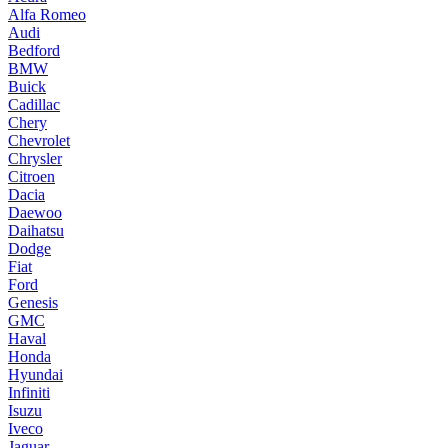
Alfa Romeo
Audi
Bedford
BMW
Buick
Cadillac
Chery
Chevrolet
Chrysler
Citroen
Dacia
Daewoo
Daihatsu
Dodge
Fiat
Ford
Genesis
GMC
Haval
Honda
Hyundai
Infiniti
Isuzu
Iveco
Jaguar