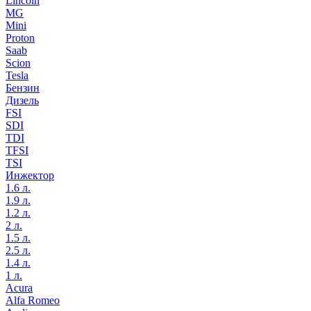
Lincoln
MG
Mini
Proton
Saab
Scion
Tesla
Бензин
Дизель
FSI
SDI
TDI
TFSI
TSI
Инжектор
1.6 л.
1.9 л.
1.2 л.
2 л.
1.5 л.
2.5 л.
1.4 л.
1 л.
Acura
Alfa Romeo