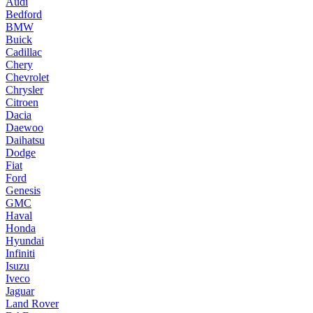
Audi
Bedford
BMW
Buick
Cadillac
Chery
Chevrolet
Chrysler
Citroen
Dacia
Daewoo
Daihatsu
Dodge
Fiat
Ford
Genesis
GMC
Haval
Honda
Hyundai
Infiniti
Isuzu
Iveco
Jaguar
Land Rover