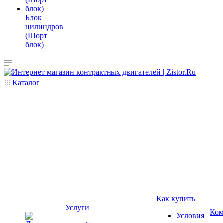
Блок
цилиндров
(Шорт
блок)
Каталог
Как купить
Услуги
Ком
Условия