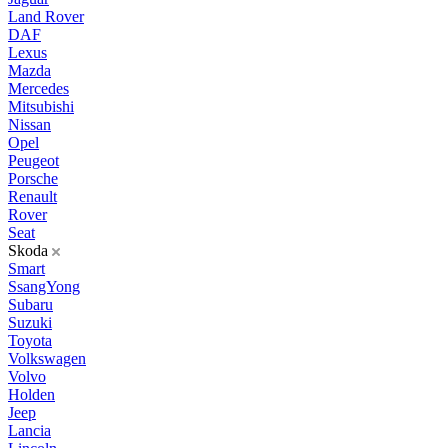
Land Rover
DAF
Lexus
Mazda
Mercedes
Mitsubishi
Nissan
Opel
Peugeot
Porsche
Renault
Rover
Seat
Skoda
Smart
SsangYong
Subaru
Suzuki
Toyota
Volkswagen
Volvo
Holden
Jeep
Lancia