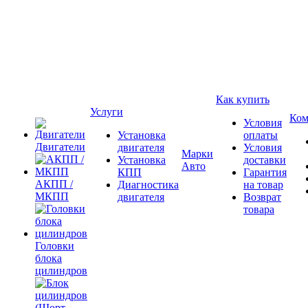
Как купить
Услуги
Ком
Условия
Установка
оплаты
Двигатели
двигателя
Условия
Марки
Установка
доставки
Авто
КПП
Гарантия
АКПП /
Диагностика
на товар
МКПП
двигателя
Возврат
товара
Головки
блока
цилиндров