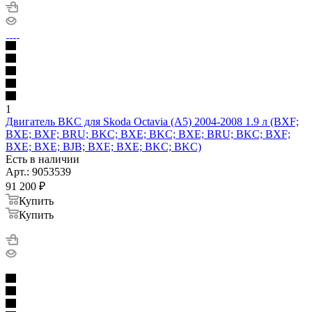
1
Двигатель BKC для Skoda Octavia (A5) 2004-2008 1.9 л (BXF;
BXE; BXF; BRU; BKC; BXE; BKC; BXE; BRU; BKC; BXF;
BXE; BXE; BJB; BXE; BXE; BKC; BKC)
Есть в наличии
Арт.: 9053539
91 200
₽
Купить
Купить