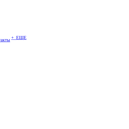
+ ЕЩЕ
такты