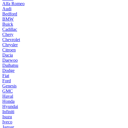
Alfa Romeo
Audi
Bedford
BMW
Buick
Cadillac
Chery
Chevrolet
Chrysler
Citroen
Dacia
Daewoo
Daihatsu
Dodge
Fiat
Ford
Genesis
GMC
Haval
Honda
Hyundai
Infiniti
Isuzu
Iveco
Jaguar