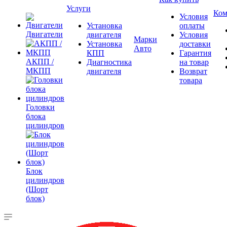
Услуги
Ком
Условия
Установка
оплаты
Двигатели
двигателя
Условия
Марки
Установка
доставки
Авто
КПП
Гарантия
АКПП /
Диагностика
на товар
МКПП
двигателя
Возврат
товара
Головки
блока
цилиндров
Блок
цилиндров
(Шорт
блок)