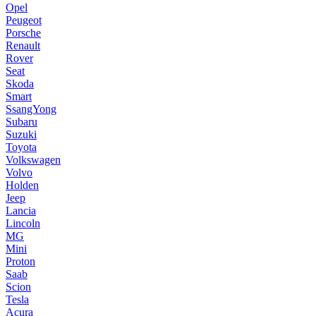
Opel
Peugeot
Porsche
Renault
Rover
Seat
Skoda
Smart
SsangYong
Subaru
Suzuki
Toyota
Volkswagen
Volvo
Holden
Jeep
Lancia
Lincoln
MG
Mini
Proton
Saab
Scion
Tesla
Acura