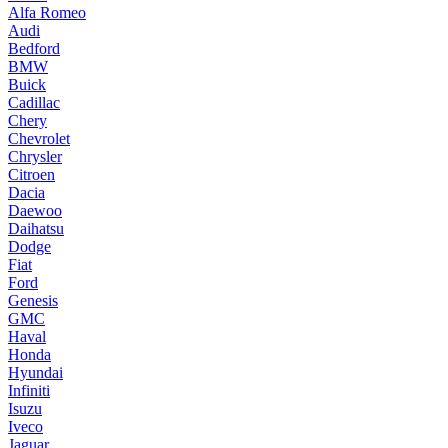
Alfa Romeo
Audi
Bedford
BMW
Buick
Cadillac
Chery
Chevrolet
Chrysler
Citroen
Dacia
Daewoo
Daihatsu
Dodge
Fiat
Ford
Genesis
GMC
Haval
Honda
Hyundai
Infiniti
Isuzu
Iveco
Jaguar