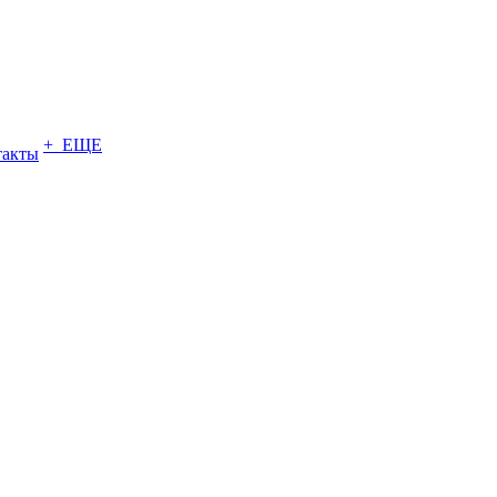
+ ЕЩЕ
такты