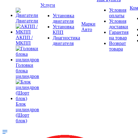
Услуги
Ком
Условия
Установка
оплаты
Двигатели
двигателя
Условия
Марки
Установка
доставки
Авто
КПП
Гарантия
АКПП /
Диагностика
на товар
МКПП
двигателя
Возврат
товара
Головки
блока
цилиндров
Блок
цилиндров
(Шорт
блок)