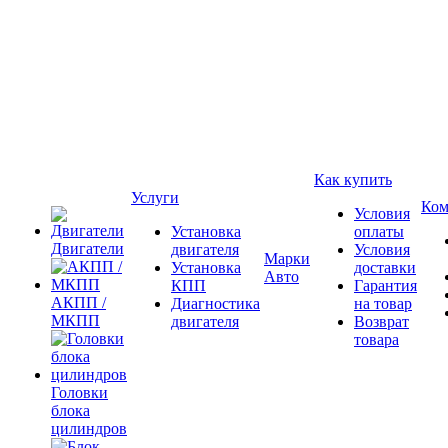
Как купить
Услуги
Ком
Условия
Установка
оплаты
Двигатели
двигателя
Условия
Марки
Установка
доставки
Авто
КПП
Гарантия
АКПП /
Диагностика
на товар
МКПП
двигателя
Возврат
товара
Головки
блока
цилиндров