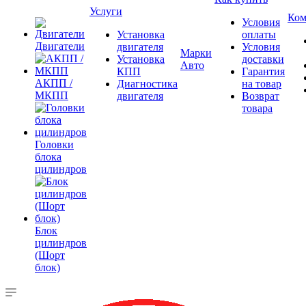
Услуги
Ком
Условия
Установка
оплаты
Двигатели
двигателя
Условия
Марки
Установка
доставки
Авто
КПП
Гарантия
АКПП /
Диагностика
на товар
МКПП
двигателя
Возврат
товара
Головки
блока
цилиндров
Блок
цилиндров
(Шорт
блок)