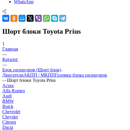
WhatsApp
Шорт блоки Toyota Prius
1
Главная
—
Каталог
—
Блок цилиндров (Шорт блок)
Двигатели
АКПП / МКПП
Головки блока цилиндров
—
Шорт блоки Toyota Prius
Acura
Alfa Romeo
Audi
BMW
Buick
Chevrolet
Chrysler
Citroen
Dacia