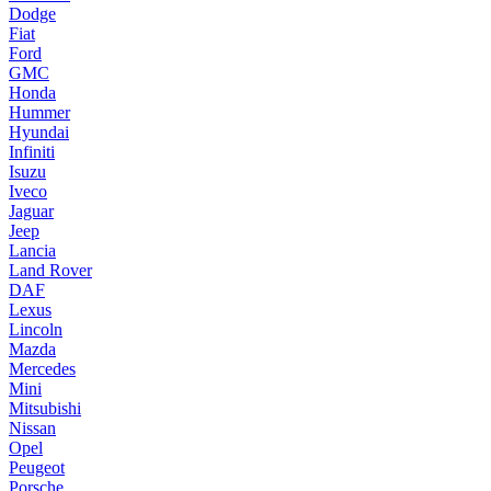
Dodge
Fiat
Ford
GMC
Honda
Hummer
Hyundai
Infiniti
Isuzu
Iveco
Jaguar
Jeep
Lancia
Land Rover
DAF
Lexus
Lincoln
Mazda
Mercedes
Mini
Mitsubishi
Nissan
Opel
Peugeot
Porsche