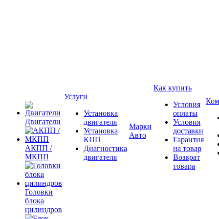
Как купить
Услуги
Ком
Условия
Установка
оплаты
Двигатели
двигателя
Условия
Марки
Установка
доставки
Авто
КПП
Гарантия
АКПП /
Диагностика
на товар
МКПП
двигателя
Возврат
товара
Головки
блока
цилиндров