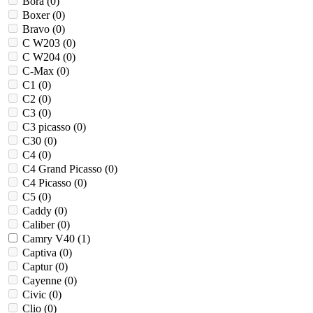
Bora (
0
)
Boxer (
0
)
Bravo (
0
)
C W203 (
0
)
C W204 (
0
)
C-Max (
0
)
C1 (
0
)
C2 (
0
)
C3 (
0
)
C3 picasso (
0
)
C30 (
0
)
C4 (
0
)
C4 Grand Picasso (
0
)
C4 Picasso (
0
)
C5 (
0
)
Caddy (
0
)
Caliber (
0
)
Camry V40 (
1
)
Captiva (
0
)
Captur (
0
)
Cayenne (
0
)
Civic (
0
)
Clio (
0
)