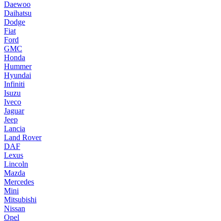
Daewoo
Daihatsu
Dodge
Fiat
Ford
GMC
Honda
Hummer
Hyundai
Infiniti
Isuzu
Iveco
Jaguar
Jeep
Lancia
Land Rover
DAF
Lexus
Lincoln
Mazda
Mercedes
Mini
Mitsubishi
Nissan
Opel