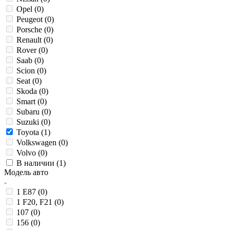
Opel (
0
)
Peugeot (
0
)
Porsche (
0
)
Renault (
0
)
Rover (
0
)
Saab (
0
)
Scion (
0
)
Seat (
0
)
Skoda (
0
)
Smart (
0
)
Subaru (
0
)
Suzuki (
0
)
Toyota (
1
)
Volkswagen (
0
)
Volvo (
0
)
В наличии (
1
)
Модель авто
1 E87 (
0
)
1 F20, F21 (
0
)
107 (
0
)
156 (
0
)