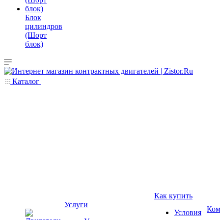
Блок
цилиндров
(Шорт
блок)
Каталог
Как купить
Услуги
Ком
Условия