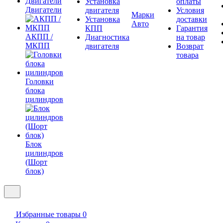
Установка
оплаты
Двигатели
двигателя
Условия
Марки
Установка
доставки
Авто
КПП
Гарантия
АКПП /
Диагностика
на товар
МКПП
двигателя
Возврат
товара
Головки
блока
цилиндров
Блок
цилиндров
(Шорт
блок)
Избранные товары
0