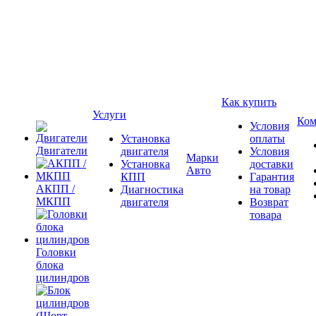
Как купить
Услуги
Ком
Условия
Установка
оплаты
Двигатели
двигателя
Условия
Марки
Установка
доставки
Авто
КПП
Гарантия
АКПП /
Диагностика
на товар
МКПП
двигателя
Возврат
товара
Головки
блока
цилиндров