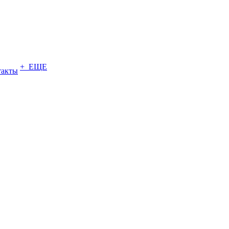
+ ЕЩЕ
такты