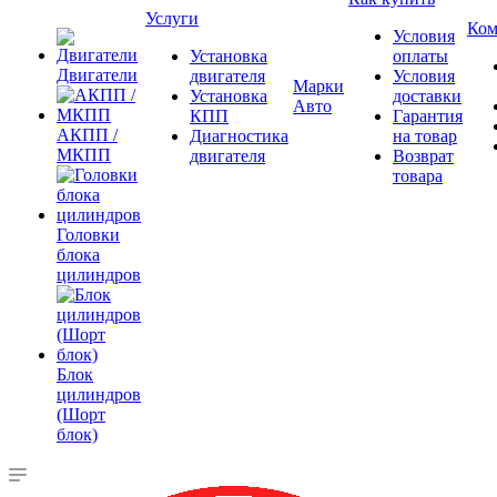
Услуги
Ком
Условия
Установка
оплаты
Двигатели
двигателя
Условия
Марки
Установка
доставки
Авто
КПП
Гарантия
АКПП /
Диагностика
на товар
МКПП
двигателя
Возврат
товара
Головки
блока
цилиндров
Блок
цилиндров
(Шорт
блок)