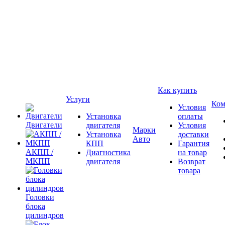
Как купить
Услуги
Ком
Условия
Установка
оплаты
Двигатели
двигателя
Условия
Марки
Установка
доставки
Авто
КПП
Гарантия
АКПП /
Диагностика
на товар
МКПП
двигателя
Возврат
товара
Головки
блока
цилиндров