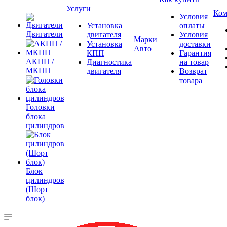
Услуги
Ком
Условия
Установка
оплаты
Двигатели
двигателя
Условия
Марки
Установка
доставки
Авто
КПП
Гарантия
АКПП /
Диагностика
на товар
МКПП
двигателя
Возврат
товара
Головки
блока
цилиндров
Блок
цилиндров
(Шорт
блок)