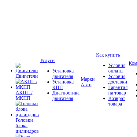
Как купить
Услуги
Ком
Условия
Установка
оплаты
Двигатели
двигателя
Условия
Марки
Установка
доставки
Авто
КПП
Гарантия
АКПП /
Диагностика
на товар
МКПП
двигателя
Возврат
товара
Головки
блока
цилиндров