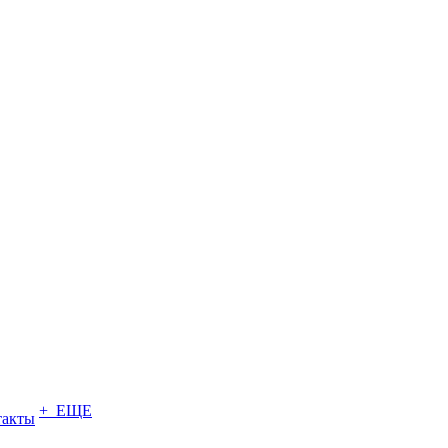
+ ЕЩЕ
такты