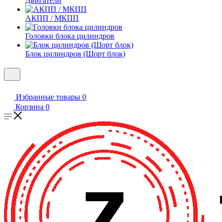
Двигатели
АКПП / МКПП
Головки блока цилиндров
Блок цилиндров (Шорт блок)
Избранные товары
0
Корзина
0