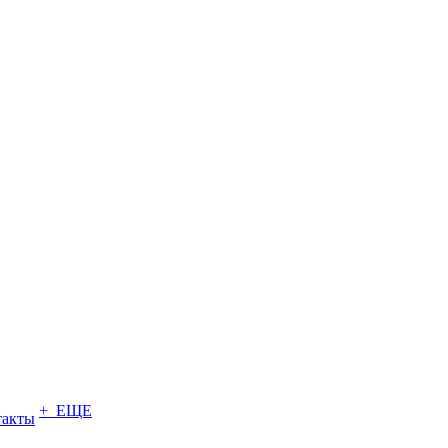
+ ЕЩЕ
такты