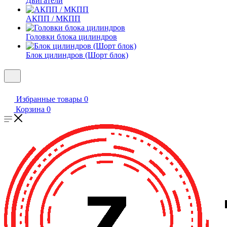
Двигатели
АКПП / МКПП
Головки блока цилиндров
Блок цилиндров (Шорт блок)
Избранные товары
0
Корзина
0