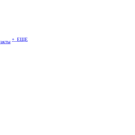
+ ЕЩЕ
такты