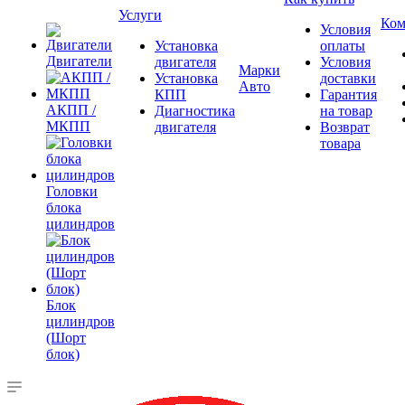
Услуги
Ком
Условия
Установка
оплаты
Двигатели
двигателя
Условия
Марки
Установка
доставки
Авто
КПП
Гарантия
АКПП /
Диагностика
на товар
МКПП
двигателя
Возврат
товара
Головки
блока
цилиндров
Блок
цилиндров
(Шорт
блок)