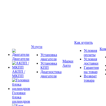
Как купить
Услуги
Ком
Условия
Установка
оплаты
Двигатели
двигателя
Условия
Марки
Установка
доставки
Авто
КПП
Гарантия
АКПП /
Диагностика
на товар
МКПП
двигателя
Возврат
товара
Головки
блока
цилиндров