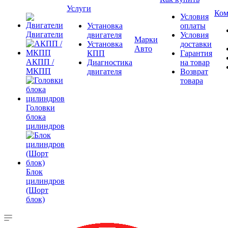
Услуги
Ком
Условия
Установка
оплаты
Двигатели
двигателя
Условия
Марки
Установка
доставки
Авто
КПП
Гарантия
АКПП /
Диагностика
на товар
МКПП
двигателя
Возврат
товара
Головки
блока
цилиндров
Блок
цилиндров
(Шорт
блок)