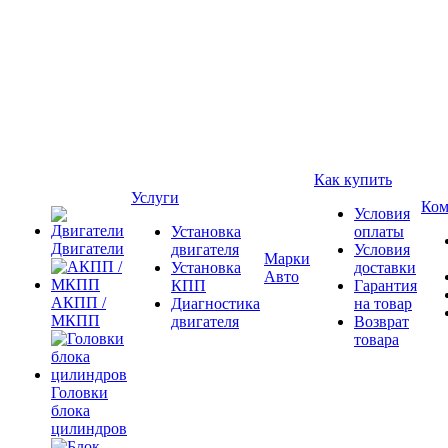
Как купить
Услуги
Ком
Условия
Установка
оплаты
Двигатели
двигателя
Условия
Марки
Установка
доставки
Авто
КПП
Гарантия
АКПП /
Диагностика
на товар
МКПП
двигателя
Возврат
товара
Головки
блока
цилиндров