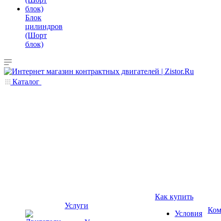
Блок
цилиндров
(Шорт
блок)
Каталог
Как купить
Услуги
Ком
Условия