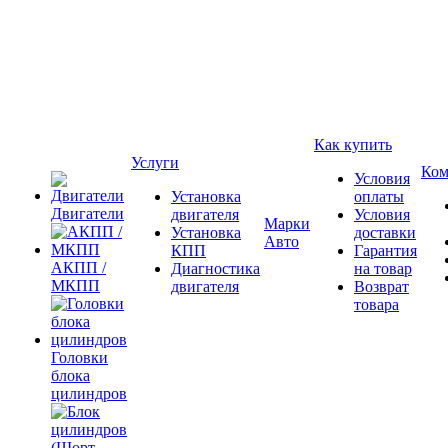
Как купить
Услуги
Ком
Условия
Установка
оплаты
Двигатели
двигателя
Условия
Марки
Установка
доставки
Авто
КПП
Гарантия
АКПП /
Диагностика
на товар
МКПП
двигателя
Возврат
товара
Головки
блока
цилиндров