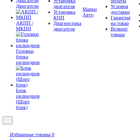
Установка
оплаты
Двигатели
двигателя
Условия
Марки
Установка
доставки
Авто
КПП
Гарантия
АКПП /
Диагностика
на товар
МКПП
двигателя
Возврат
товара
Головки
блока
цилиндров
Блок
цилиндров
(Шорт
блок)
Избранные товары
0