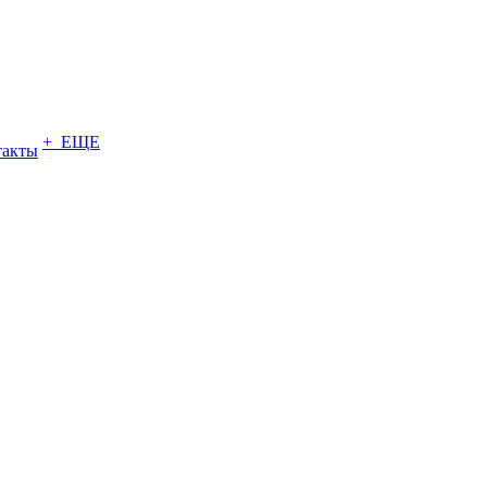
+ ЕЩЕ
такты