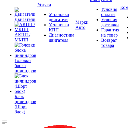
Услуги
Ком
Условия
Установка
оплаты
Двигатели
двигателя
Условия
Марки
Установка
доставки
Авто
КПП
Гарантия
АКПП /
Диагностика
на товар
МКПП
двигателя
Возврат
товара
Головки
блока
цилиндров
Блок
цилиндров
(Шорт
блок)