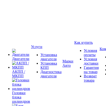
Как купить
Услуги
Ком
Условия
Установка
оплаты
Двигатели
двигателя
Условия
Марки
Установка
доставки
Авто
КПП
Гарантия
АКПП /
Диагностика
на товар
МКПП
двигателя
Возврат
товара
Головки
блока
цилиндров