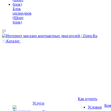
Блок
цилиндров
(Шорт
блок)
Каталог
Как купить
Услуги
Ком
Условия