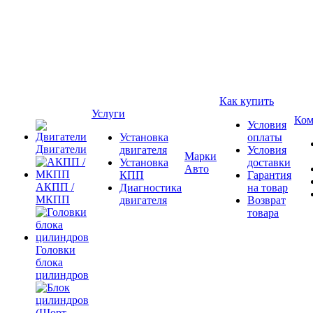
Как купить
Услуги
Ком
Условия
Установка
оплаты
Двигатели
двигателя
Условия
Марки
Установка
доставки
Авто
КПП
Гарантия
АКПП /
Диагностика
на товар
МКПП
двигателя
Возврат
товара
Головки
блока
цилиндров