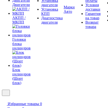
Установка
оплаты
Двигатели
двигателя
Условия
Марки
Установка
доставки
Авто
КПП
Гарантия
АКПП /
Диагностика
на товар
МКПП
двигателя
Возврат
товара
Головки
блока
цилиндров
Блок
цилиндров
(Шорт
блок)
Избранные товары
0