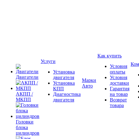
Как купить
Услуги
Ком
Условия
Установка
оплаты
Двигатели
двигателя
Условия
Марки
Установка
доставки
Авто
КПП
Гарантия
АКПП /
Диагностика
на товар
МКПП
двигателя
Возврат
товара
Головки
блока
цилиндров