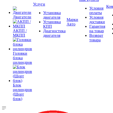
Услуги
Ком
Условия
Установка
оплаты
Двигатели
двигателя
Условия
Марки
Установка
доставки
Авто
КПП
Гарантия
АКПП /
Диагностика
на товар
МКПП
двигателя
Возврат
товара
Головки
блока
цилиндров
Блок
цилиндров
(Шорт
блок)