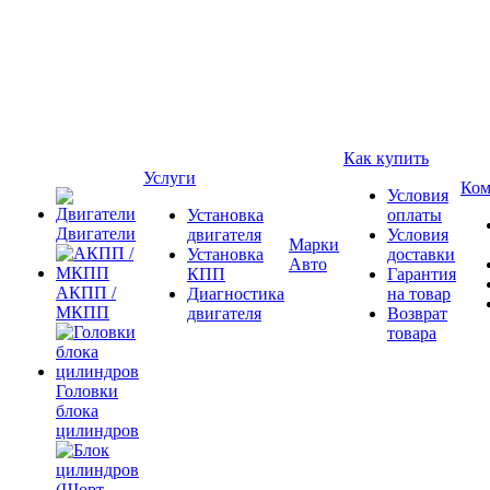
Как купить
Услуги
Ком
Условия
Установка
оплаты
Двигатели
двигателя
Условия
Марки
Установка
доставки
Авто
КПП
Гарантия
АКПП /
Диагностика
на товар
МКПП
двигателя
Возврат
товара
Головки
блока
цилиндров