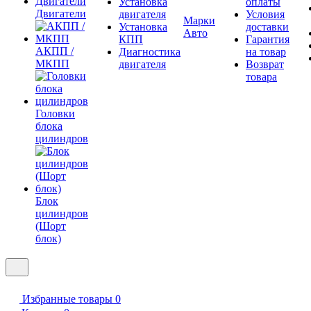
Установка
оплаты
Двигатели
двигателя
Условия
Марки
Установка
доставки
Авто
КПП
Гарантия
АКПП /
Диагностика
на товар
МКПП
двигателя
Возврат
товара
Головки
блока
цилиндров
Блок
цилиндров
(Шорт
блок)
Избранные товары
0