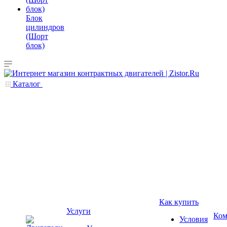
Блок
цилиндров
(Шорт
блок)
Каталог
Как купить
Услуги
Ком
Условия