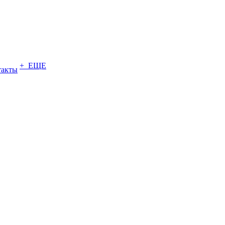
+ ЕЩЕ
такты