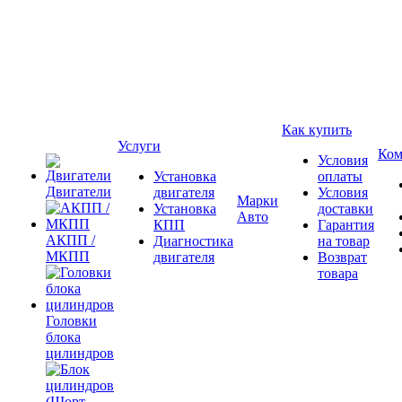
Как купить
Услуги
Ком
Условия
Установка
оплаты
Двигатели
двигателя
Условия
Марки
Установка
доставки
Авто
КПП
Гарантия
АКПП /
Диагностика
на товар
МКПП
двигателя
Возврат
товара
Головки
блока
цилиндров