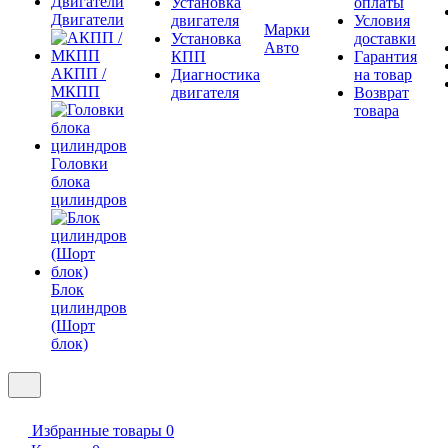
Установка
оплаты
Двигатели
двигателя
Условия
Марки
Установка
доставки
Авто
КПП
Гарантия
АКПП /
Диагностика
на товар
МКПП
двигателя
Возврат
товара
Головки
блока
цилиндров
Блок
цилиндров
(Шорт
блок)
Избранные товары
0