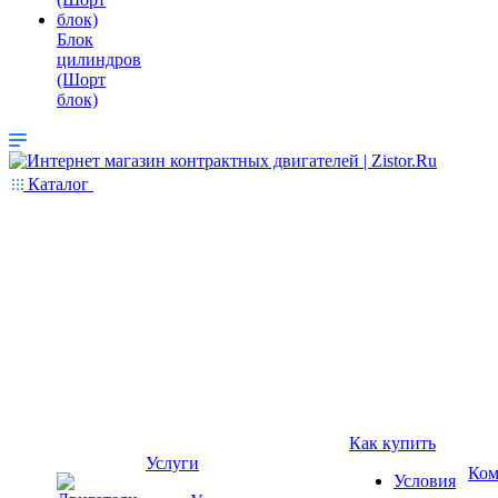
Блок
цилиндров
(Шорт
блок)
Каталог
Как купить
Услуги
Ком
Условия