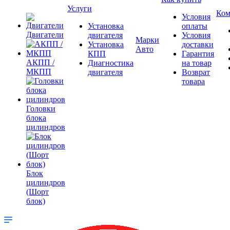
Услуги
Ком
Условия
Установка
оплаты
Двигатели
двигателя
Условия
Марки
Установка
доставки
Авто
КПП
Гарантия
АКПП /
Диагностика
на товар
МКПП
двигателя
Возврат
товара
Головки
блока
цилиндров
Блок
цилиндров
(Шорт
блок)