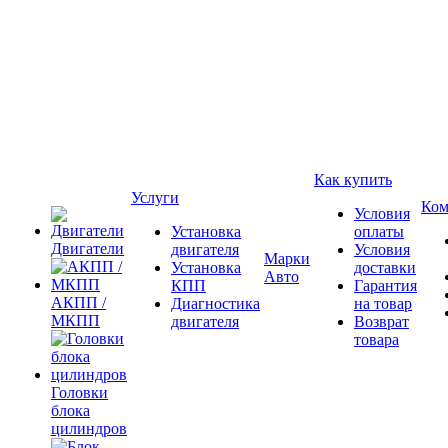
Как купить
Услуги
Ком
Условия
Установка
оплаты
Двигатели
двигателя
Условия
Марки
Установка
доставки
Авто
КПП
Гарантия
АКПП /
Диагностика
на товар
МКПП
двигателя
Возврат
товара
Головки
блока
цилиндров