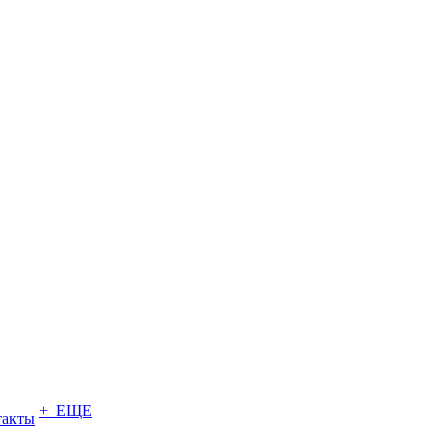
+ ЕЩЕ
такты