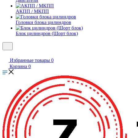
Двигатели
АКПП / МКПП
Головки блока цилиндров
Блок цилиндров (Шорт блок)
Избранные товары
0
Корзина
0