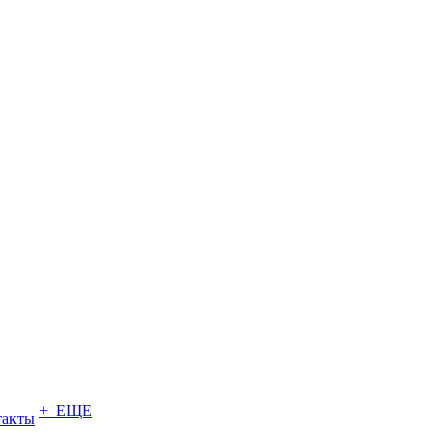
+ ЕЩЕ
такты