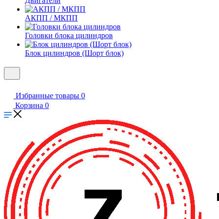
Двигатели
АКПП / МКПП
Головки блока цилиндров
Блок цилиндров (Шорт блок)
Избранные товары
0
Корзина
0