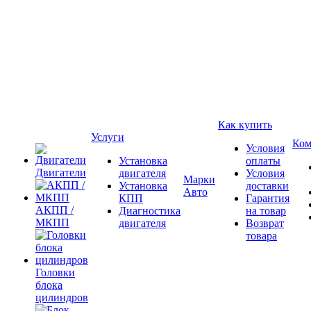
Как купить
Услуги
Ком
Условия
Установка
оплаты
Двигатели
двигателя
Условия
Марки
Установка
доставки
Авто
КПП
Гарантия
АКПП /
Диагностика
на товар
МКПП
двигателя
Возврат
товара
Головки
блока
цилиндров