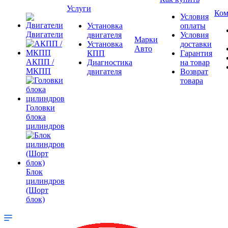
Услуги
Ком
Условия
Установка
оплаты
Двигатели
двигателя
Условия
Марки
Установка
доставки
Авто
КПП
Гарантия
АКПП /
Диагностика
на товар
МКПП
двигателя
Возврат
товара
Головки
блока
цилиндров
Блок
цилиндров
(Шорт
блок)