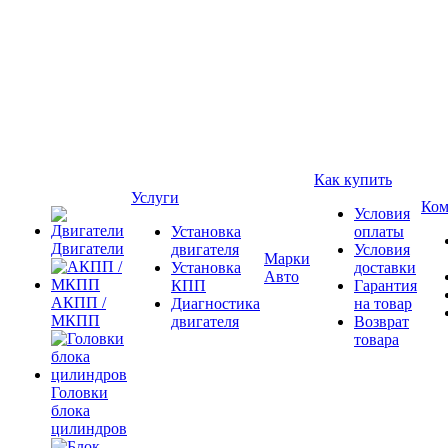
Как купить
Услуги
Ком
Условия
Установка
оплаты
Двигатели
двигателя
Условия
Марки
Установка
доставки
Авто
КПП
Гарантия
АКПП /
Диагностика
на товар
МКПП
двигателя
Возврат
товара
Головки
блока
цилиндров