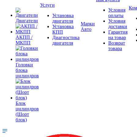
Услуги
Ком
Условия
Установка
оплаты
Двигатели
двигателя
Условия
Марки
Установка
доставки
Авто
КПП
Гарантия
АКПП /
Диагностика
на товар
МКПП
двигателя
Возврат
товара
Головки
блока
цилиндров
Блок
цилиндров
(Шорт
блок)