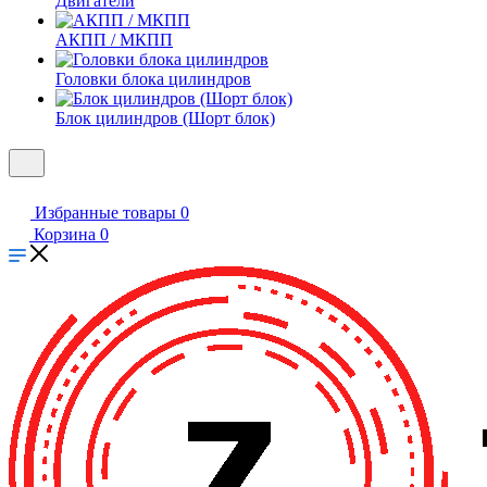
Двигатели
АКПП / МКПП
Головки блока цилиндров
Блок цилиндров (Шорт блок)
Избранные товары
0
Корзина
0