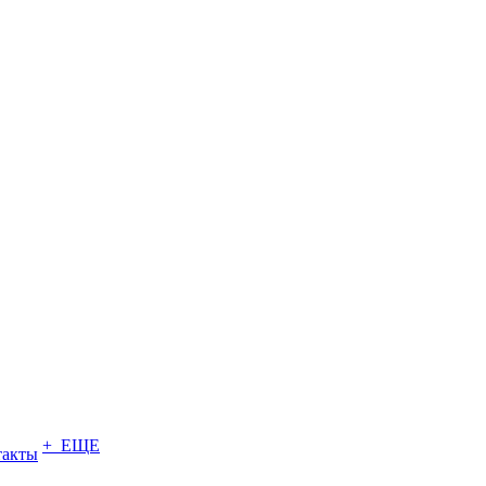
+ ЕЩЕ
такты