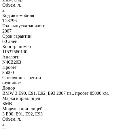
Объем, л.
2
Код автомобиля
T28796
Год выпуска запчасти
2007
Срок гарантии
60 дней
Констр. номер
11537560130
Аналоги
N46B20B
Пробег
85000
Состояние агрегата
отличное
Донор
BMW 3 E90, E91, E92, E93 2007 г.в., пробег 85000 км.
Марка кириллицей
БМВ
Модель кириллицей
3 Е90, Е91, Е92, Е93
Объем, л.
2