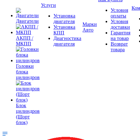
Услуги
Ком
Условия
Установка
оплаты
Двигатели
двигателя
Условия
Марки
Установка
доставки
Авто
КПП
Гарантия
АКПП /
Диагностика
на товар
МКПП
двигателя
Возврат
товара
Головки
блока
цилиндров
Блок
цилиндров
(Шорт
блок)