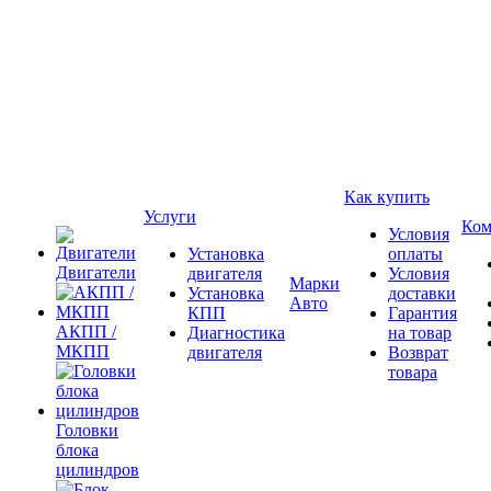
Как купить
Услуги
Ком
Условия
Установка
оплаты
Двигатели
двигателя
Условия
Марки
Установка
доставки
Авто
КПП
Гарантия
АКПП /
Диагностика
на товар
МКПП
двигателя
Возврат
товара
Головки
блока
цилиндров