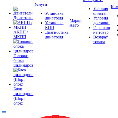
Услуги
Ком
Условия
Установка
оплаты
Двигатели
двигателя
Условия
Марки
Установка
доставки
Авто
КПП
Гарантия
АКПП /
Диагностика
на товар
МКПП
двигателя
Возврат
товара
Головки
блока
цилиндров
Блок
цилиндров
(Шорт
блок)