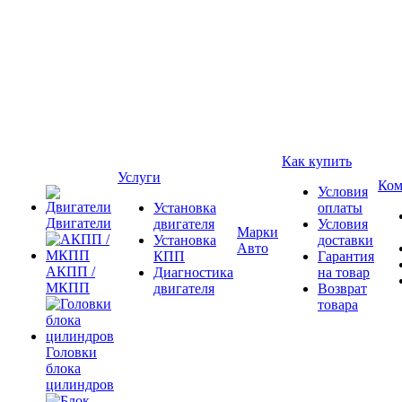
Как купить
Услуги
Ком
Условия
Установка
оплаты
Двигатели
двигателя
Условия
Марки
Установка
доставки
Авто
КПП
Гарантия
АКПП /
Диагностика
на товар
МКПП
двигателя
Возврат
товара
Головки
блока
цилиндров