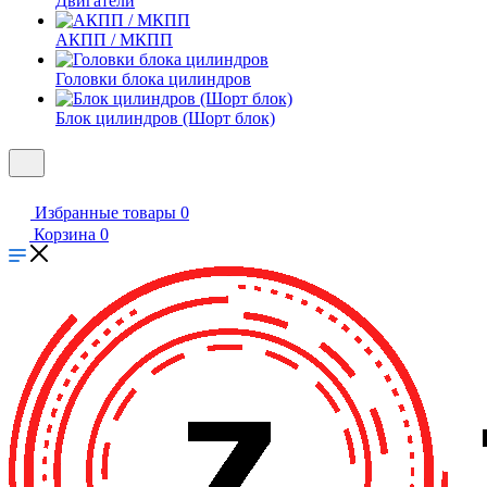
Двигатели
АКПП / МКПП
Головки блока цилиндров
Блок цилиндров (Шорт блок)
Избранные товары
0
Корзина
0