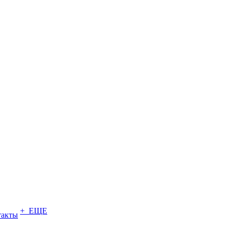
+ ЕЩЕ
такты