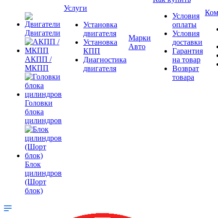
Услуги
Ком
Условия
Установка
оплаты
Двигатели
двигателя
Условия
Марки
Установка
доставки
Авто
КПП
Гарантия
АКПП /
Диагностика
на товар
МКПП
двигателя
Возврат
товара
Головки
блока
цилиндров
Блок
цилиндров
(Шорт
блок)