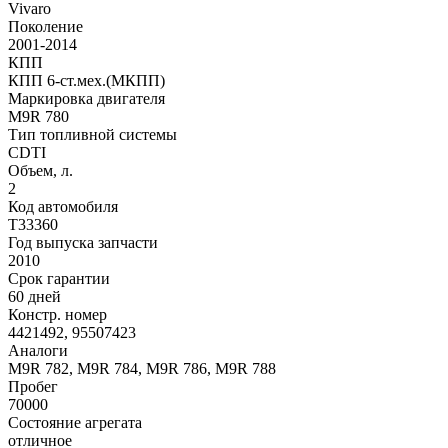
Vivaro
Поколение
2001-2014
КПП
КПП 6-ст.мех.(МКПП)
Маркировка двигателя
M9R 780
Тип топливной системы
CDTI
Объем, л.
2
Код автомобиля
T33360
Год выпуска запчасти
2010
Срок гарантии
60 дней
Констр. номер
4421492, 95507423
Аналоги
M9R 782, M9R 784, M9R 786, M9R 788
Пробег
70000
Состояние агрегата
отличное