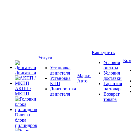
Как купить
Услуги
Ком
Условия
Установка
оплаты
Двигатели
двигателя
Условия
Марки
Установка
доставки
Авто
КПП
Гарантия
АКПП /
Диагностика
на товар
МКПП
двигателя
Возврат
товара
Головки
блока
цилиндров