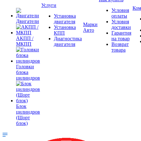
Услуги
Ком
Условия
Установка
оплаты
Двигатели
двигателя
Условия
Марки
Установка
доставки
Авто
КПП
Гарантия
АКПП /
Диагностика
на товар
МКПП
двигателя
Возврат
товара
Головки
блока
цилиндров
Блок
цилиндров
(Шорт
блок)