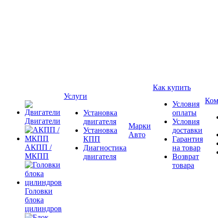
Как купить
Услуги
Ком
Условия
Установка
оплаты
Двигатели
двигателя
Условия
Марки
Установка
доставки
Авто
КПП
Гарантия
АКПП /
Диагностика
на товар
МКПП
двигателя
Возврат
товара
Головки
блока
цилиндров