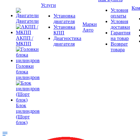
Услуги
Ком
Условия
Установка
оплаты
Двигатели
двигателя
Условия
Марки
Установка
доставки
Авто
КПП
Гарантия
АКПП /
Диагностика
на товар
МКПП
двигателя
Возврат
товара
Головки
блока
цилиндров
Блок
цилиндров
(Шорт
блок)