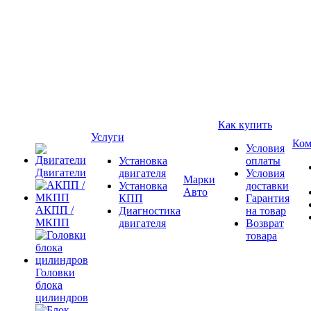
Как купить
Услуги
Ком
Условия
Установка
оплаты
Двигатели
двигателя
Условия
Марки
Установка
доставки
Авто
КПП
Гарантия
АКПП /
Диагностика
на товар
МКПП
двигателя
Возврат
товара
Головки
блока
цилиндров