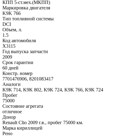
КПП 5-ст.мех.(МКПП)
Маркировка двигателя
K9K 766
Тип топливной системы
DCI
Объем, л.
1.5
Код автомобиля
X3115
Год выпуска запчасти
2009
Срок гарантии
60 дней
Констр. номер
7701476906, 8201083417
Аналоги
K9K 714, K9K 802, K9K 724, K9K 766, K9K 724
Пробег
75000
Состояние агрегата
отличное
Донор
Renault Clio 2009 г.в., пробег 75000 км.
Марка кириллицей
Рено