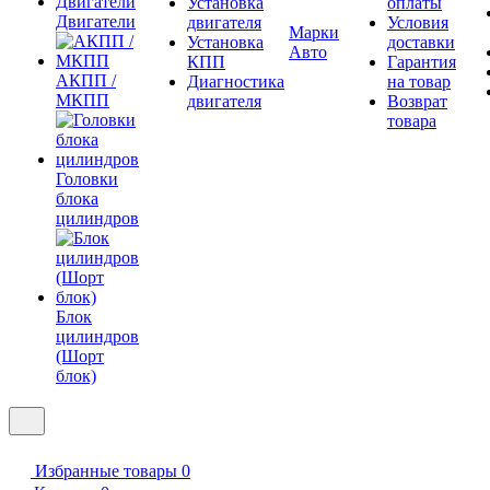
Установка
оплаты
Двигатели
двигателя
Условия
Марки
Установка
доставки
Авто
КПП
Гарантия
АКПП /
Диагностика
на товар
МКПП
двигателя
Возврат
товара
Головки
блока
цилиндров
Блок
цилиндров
(Шорт
блок)
Избранные товары
0