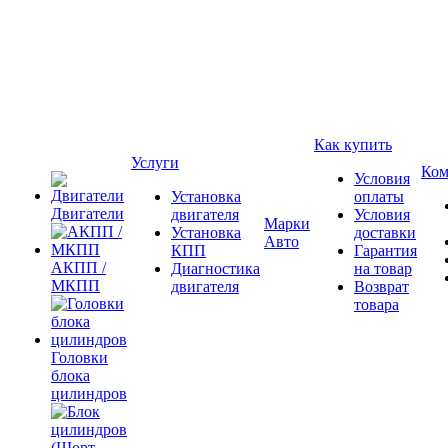
Как купить
Услуги
Ком
Условия
Установка
оплаты
Двигатели
двигателя
Условия
Марки
Установка
доставки
Авто
КПП
Гарантия
АКПП /
Диагностика
на товар
МКПП
двигателя
Возврат
товара
Головки
блока
цилиндров