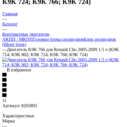
K9K 724; K9K 766; K9K 724)
Главная
—
Каталог
—
Контрактные двигатели
АКПП / МКПП
Головки блока цилиндров
Блок цилиндров
(Шорт блок)
—
Двигатель K9K 766 для Renault Clio 2005-2009 1.5 л (K9K
714; K9K 802; K9K 724; K9K 766; K9K 724)
В избранное
11
Артикул:
8265892
Характеристики
Марка
—