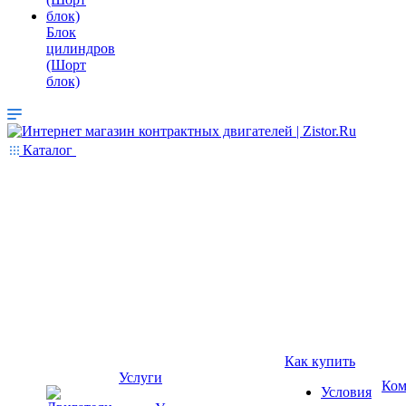
Блок
цилиндров
(Шорт
блок)
Каталог
Как купить
Услуги
Ком
Условия