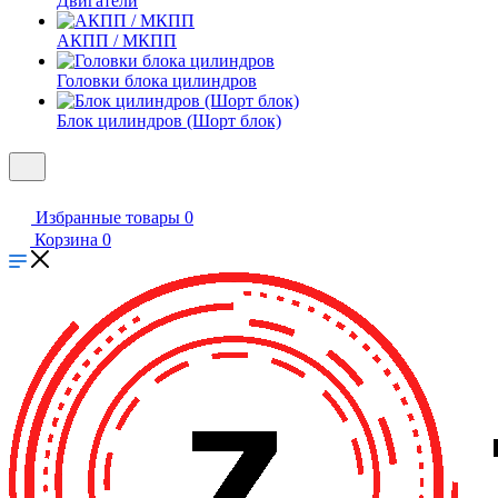
Двигатели
АКПП / МКПП
Головки блока цилиндров
Блок цилиндров (Шорт блок)
Избранные товары
0
Корзина
0