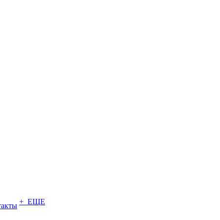
+ ЕЩЕ
такты