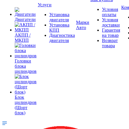
Услуги
Ком
Условия
Установка
оплаты
Двигатели
двигателя
Условия
Марки
Установка
доставки
Авто
КПП
Гарантия
АКПП /
Диагностика
на товар
МКПП
двигателя
Возврат
товара
Головки
блока
цилиндров
Блок
цилиндров
(Шорт
блок)