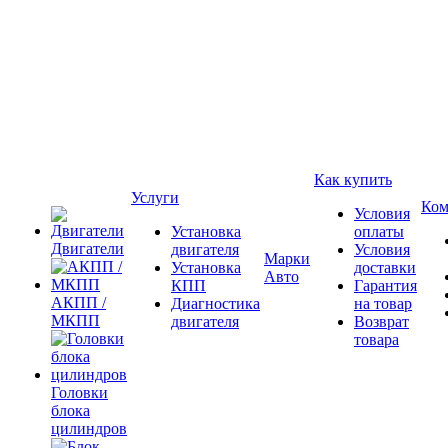
Как купить
Услуги
Ком
Условия
Установка
оплаты
Двигатели
двигателя
Условия
Марки
Установка
доставки
Авто
КПП
Гарантия
АКПП /
Диагностика
на товар
МКПП
двигателя
Возврат
товара
Головки
блока
цилиндров