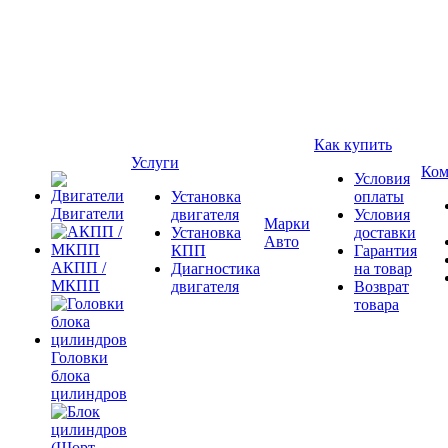
Как купить
Услуги
Ком
Условия
Установка
оплаты
Двигатели
двигателя
Условия
Марки
Установка
доставки
Авто
КПП
Гарантия
АКПП /
Диагностика
на товар
МКПП
двигателя
Возврат
товара
Головки
блока
цилиндров