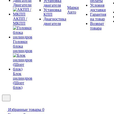
Установка
оплаты
Двигатели
двигателя
Условия
Марки
Установка
доставки
Авто
КПП
Гарантия
АКПП /
Диагностика
на товар
МКПП
двигателя
Возврат
товара
Головки
блока
цилиндров
Блок
цилиндров
(Шорт
блок)
Избранные товары
0