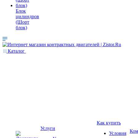
Блок
цилиндров
(Шорт
блок)
Каталог
Как купить
Услуги
Ком
Условия