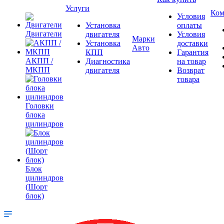
Услуги
Ком
Условия
Установка
оплаты
Двигатели
двигателя
Условия
Марки
Установка
доставки
Авто
КПП
Гарантия
АКПП /
Диагностика
на товар
МКПП
двигателя
Возврат
товара
Головки
блока
цилиндров
Блок
цилиндров
(Шорт
блок)