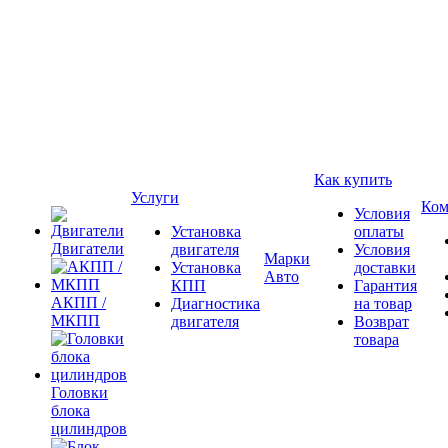
Как купить
Услуги
Ком
Условия
Установка
оплаты
Двигатели
двигателя
Условия
Марки
Установка
доставки
Авто
КПП
Гарантия
АКПП /
Диагностика
на товар
МКПП
двигателя
Возврат
товара
Головки
блока
цилиндров