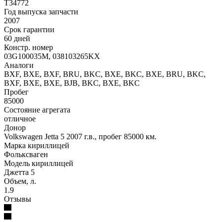
T34772
Год выпуска запчасти
2007
Срок гарантии
60 дней
Констр. номер
03G100035M, 038103265KX
Аналоги
BXF, BXE, BXF, BRU, BKC, BXE, BKC, BXE, BRU, BKC,
BXF, BXE, BXE, BJB, BKC, BXE, BKC
Пробег
85000
Состояние агрегата
отличное
Донор
Volkswagen Jetta 5 2007 г.в., пробег 85000 км.
Марка кириллицей
Фольксваген
Модель кириллицей
Джетта 5
Объем, л.
1.9
Отзывы