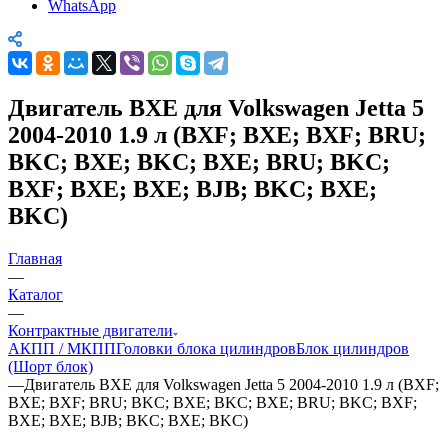
WhatsApp
Двигатель BXE для Volkswagen Jetta 5
2004-2010 1.9 л (BXF; BXE; BXF; BRU;
BKC; BXE; BKC; BXE; BRU; BKC;
BXF; BXE; BXE; BJB; BKC; BXE;
BKC)
Главная
—
Каталог
—
Контрактные двигатели
АКПП / МКПП
Головки блока цилиндров
Блок цилиндров
(Шорт блок)
—
Двигатель BXE для Volkswagen Jetta 5 2004-2010 1.9 л (BXF;
BXE; BXF; BRU; BKC; BXE; BKC; BXE; BRU; BKC; BXF;
BXE; BXE; BJB; BKC; BXE; BKC)