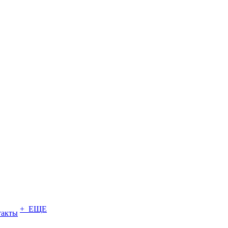
+ ЕЩЕ
такты