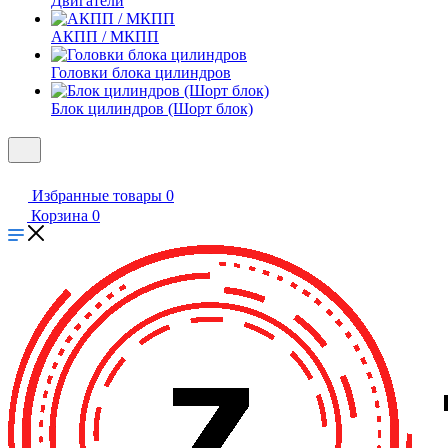
Двигатели
АКПП / МКПП
Головки блока цилиндров
Блок цилиндров (Шорт блок)
Избранные товары
0
Корзина
0