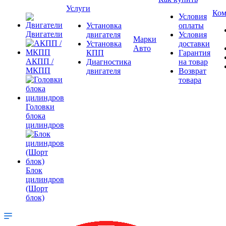
Услуги
Ком
Условия
Установка
оплаты
Двигатели
двигателя
Условия
Марки
Установка
доставки
Авто
КПП
Гарантия
АКПП /
Диагностика
на товар
МКПП
двигателя
Возврат
товара
Головки
блока
цилиндров
Блок
цилиндров
(Шорт
блок)