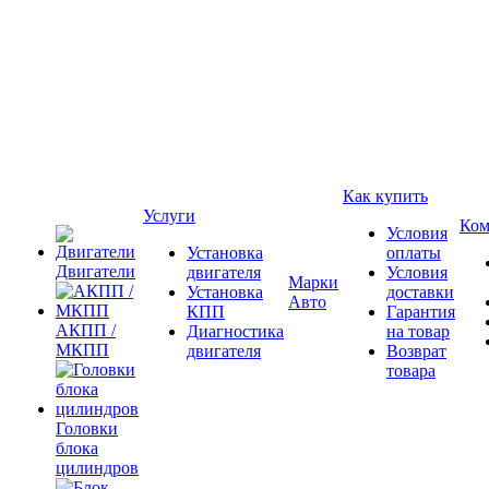
Как купить
Услуги
Ком
Условия
Установка
оплаты
Двигатели
двигателя
Условия
Марки
Установка
доставки
Авто
КПП
Гарантия
АКПП /
Диагностика
на товар
МКПП
двигателя
Возврат
товара
Головки
блока
цилиндров