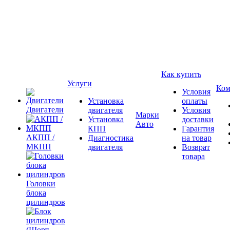
Как купить
Услуги
Ком
Условия
Установка
оплаты
Двигатели
двигателя
Условия
Марки
Установка
доставки
Авто
КПП
Гарантия
АКПП /
Диагностика
на товар
МКПП
двигателя
Возврат
товара
Головки
блока
цилиндров