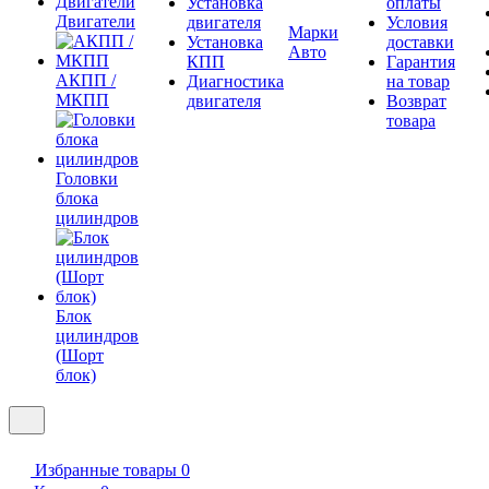
Установка
оплаты
Двигатели
двигателя
Условия
Марки
Установка
доставки
Авто
КПП
Гарантия
АКПП /
Диагностика
на товар
МКПП
двигателя
Возврат
товара
Головки
блока
цилиндров
Блок
цилиндров
(Шорт
блок)
Избранные товары
0