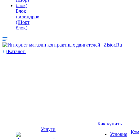
Блок
цилиндров
(Шорт
блок)
Каталог
Как купить
Услуги
Ком
Условия