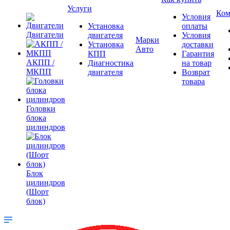
Услуги
Ком
Условия
Установка
оплаты
Двигатели
двигателя
Условия
Марки
Установка
доставки
Авто
КПП
Гарантия
АКПП /
Диагностика
на товар
МКПП
двигателя
Возврат
товара
Головки
блока
цилиндров
Блок
цилиндров
(Шорт
блок)