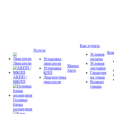
Как купить
Услуги
Ком
Условия
Установка
оплаты
Двигатели
двигателя
Условия
Марки
Установка
доставки
Авто
КПП
Гарантия
АКПП /
Диагностика
на товар
МКПП
двигателя
Возврат
товара
Головки
блока
цилиндров