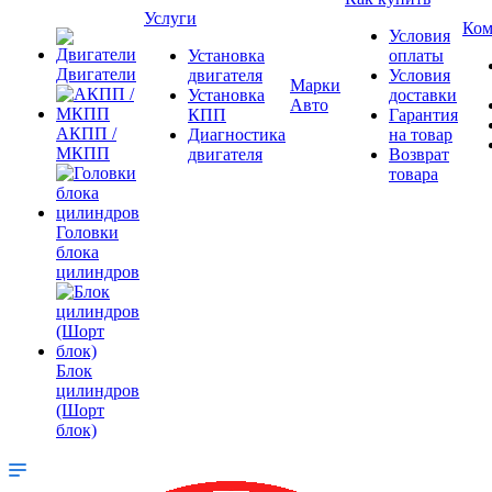
Услуги
Ком
Условия
Установка
оплаты
Двигатели
двигателя
Условия
Марки
Установка
доставки
Авто
КПП
Гарантия
АКПП /
Диагностика
на товар
МКПП
двигателя
Возврат
товара
Головки
блока
цилиндров
Блок
цилиндров
(Шорт
блок)