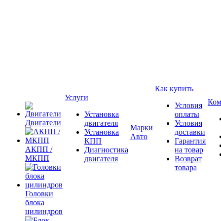
Как купить
Услуги
Ком
Условия
Установка
оплаты
Двигатели
двигателя
Условия
Марки
Установка
доставки
Авто
КПП
Гарантия
АКПП /
Диагностика
на товар
МКПП
двигателя
Возврат
товара
Головки
блока
цилиндров