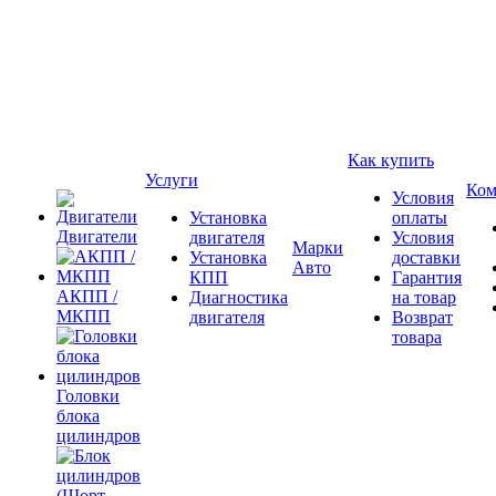
Как купить
Услуги
Ком
Условия
Установка
оплаты
Двигатели
двигателя
Условия
Марки
Установка
доставки
Авто
КПП
Гарантия
АКПП /
Диагностика
на товар
МКПП
двигателя
Возврат
товара
Головки
блока
цилиндров