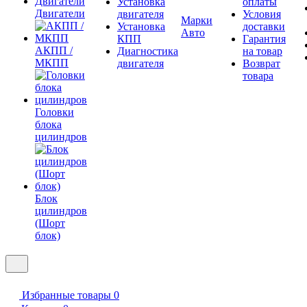
Установка
оплаты
Двигатели
двигателя
Условия
Марки
Установка
доставки
Авто
КПП
Гарантия
АКПП /
Диагностика
на товар
МКПП
двигателя
Возврат
товара
Головки
блока
цилиндров
Блок
цилиндров
(Шорт
блок)
Избранные товары
0