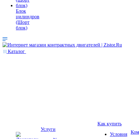
Блок
цилиндров
(Шорт
блок)
Каталог
Как купить
Услуги
Ком
Условия