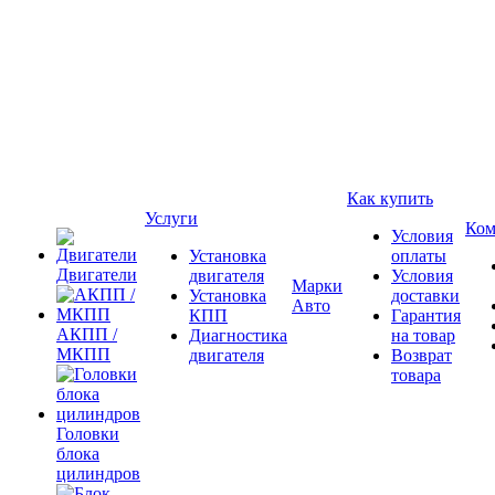
Как купить
Услуги
Ком
Условия
Установка
оплаты
Двигатели
двигателя
Условия
Марки
Установка
доставки
Авто
КПП
Гарантия
АКПП /
Диагностика
на товар
МКПП
двигателя
Возврат
товара
Головки
блока
цилиндров