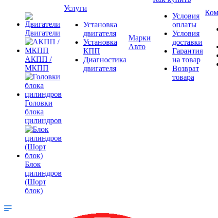
Услуги
Ком
Условия
Установка
оплаты
Двигатели
двигателя
Условия
Марки
Установка
доставки
Авто
КПП
Гарантия
АКПП /
Диагностика
на товар
МКПП
двигателя
Возврат
товара
Головки
блока
цилиндров
Блок
цилиндров
(Шорт
блок)