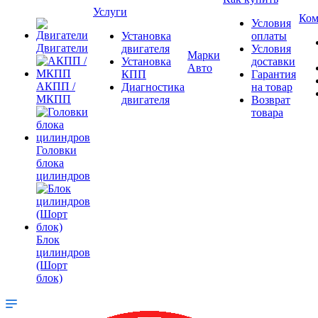
Услуги
Ком
Условия
Установка
оплаты
Двигатели
двигателя
Условия
Марки
Установка
доставки
Авто
КПП
Гарантия
АКПП /
Диагностика
на товар
МКПП
двигателя
Возврат
товара
Головки
блока
цилиндров
Блок
цилиндров
(Шорт
блок)