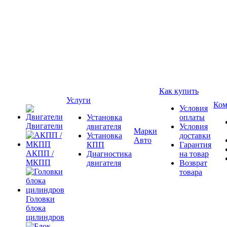
Как купить
Услуги
Ком
Условия
Установка
оплаты
Двигатели
двигателя
Условия
Марки
Установка
доставки
Авто
КПП
Гарантия
АКПП /
Диагностика
на товар
МКПП
двигателя
Возврат
товара
Головки
блока
цилиндров